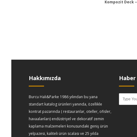
Kompozit Deck –
Hakkımızda
Haber 
Burcu Halı&Parke 1986 yılından bu yana
standart katalog ürünleri yanında, özellikle
kontrat pazarında ( restauranlar, oteller, ofisler,
havaalanları) endüstriyel ve dekoratif zemin
kaplama malzemeleri konusundaki geniş ürün
yelpazesi, kaliteli ürün scalası ve 25 yılda