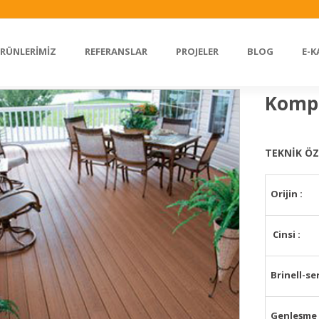
RÜNLERİMİZ
REFERANSLAR
PROJELER
BLOG
E-
Kompo
TEKNİK ÖZ
Orijin :
Cinsi :
Brinell-se
Genleşme 