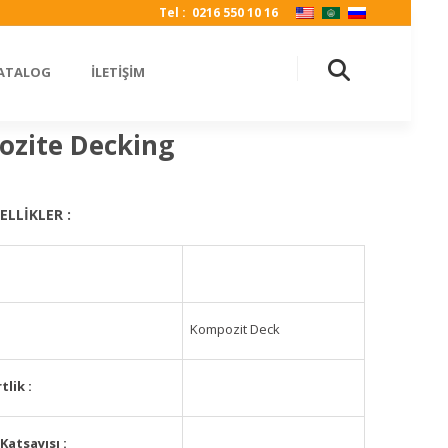
Tel : 0216 550 10 16
KATALOG
İLETİŞİM
zite Decking
ELLİKLER :
Kompozit Deck
rtlik
:
Katsayısı
: