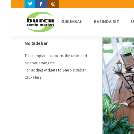
Twitter
Facebook
Instagram
KURUMSAL
BASINDA BİZ
Ü
No Sidebar
This template supports the unlimited
sidebar's widgets.
For adding widgets to
Shop
sidebar
Click Here