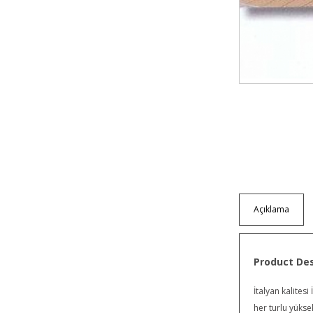
Açıklama
Product Des
İtalyan kalites
her turlu yüks