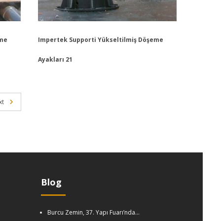
eme
Impertek Supporti Yükseltilmiş Döşeme
Ayakları 21
xt
Blog
Burcu Zemin, 37. Yapı Fuarı’nda…