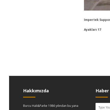
Impertek Suppor
Ayakları 17
Hakkımızda
Haber 
Burcu Halı&Parke 1986 yılından bu yana