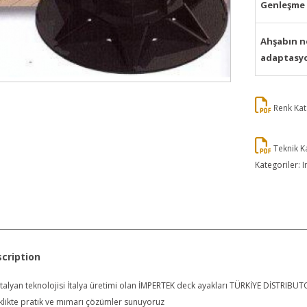
Genleşme 
Ahşabın 
adaptasyo
Renk Kat
Teknik K
Kategoriler:
I
cription
i İtalyan teknolojisi İtalya üretimi olan İMPERTEK deck ayakları TÜRKİYE DİSTRI
eklikte pratık ve mımarı çözümler sunuyoruz