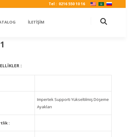
Tel : 0216 550 10 16
KATALOG
İLETİŞİM
01
ELLİKLER :
Impertek Supporti Yükseltilmiş Döşeme
Ayakları
rtlik
: