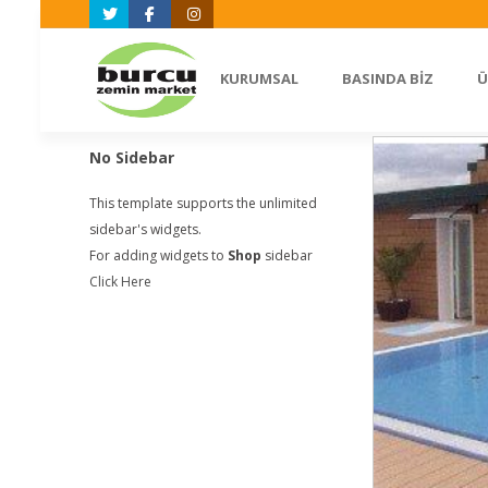
Twitter
Facebook
Instagram
KURUMSAL
BASINDA BİZ
Ü
No Sidebar
This template supports the unlimited
sidebar's widgets.
For adding widgets to
Shop
sidebar
Click Here