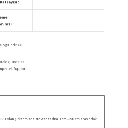
Katsayısı
:
neme
n hızı
:
alogu indir >>
atalogu indir >>
mpertek Supporti
BUTORU olan şirketimizde stoktan teslim 3 cm—90 cm arasındaki